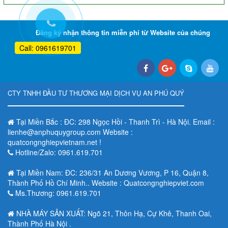
Đăng ký nhận thông tin miễn phí từ Website của chúng
tôi
Call: 0961619701
CTY TNHH ĐẦU TƯ THƯƠNG MẠI DỊCH VỤ AN PHÚ QUÝ
Tại Miền Bắc : ĐC: 298 Ngọc Hồi - Thanh Trì - Hà Nội. Email :
lienhe@anphuquygroup.com Website :
quatcongnghiepvietnam.net !
Hotline/Zalo: 0961.619.701
Tại Miền Nam: ĐC: 236/31 An Dương Vương, P 16, Quận 8,
Thành Phố Hồ Chí Minh.. Website : Quatcongnghiepviet.com
Ms.Thương: 0961.619.701
NHÀ MÁY SẢN XUẤT: Ngõ 21, Thôn Hạ, Cự Khê, Thanh Oai,
Thành Phố Hà Nội .