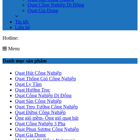
Quạt Công Nghiệp Di Động
Quạt Gia Dụng
Tin tức
Liên hệ
Hotline:
0961.619.701
Menu
Danh mục sản phẩm
Quạt Hút Công Nghiệp
Quạt Thông Gió Công Nghiệp
Quạt Ly Tâm
Quạt Hướng Trục
Quạt Công Nghiệp Di Động
Quạt Sàn Công Nghiệp
Quạt Treo Tường Công Nghiệp
Quạt Đứng Công Nghiệp
Ống gió mềm- Ống gió quạt hút
Quạt Công Nghiệp 3 Pha
Quạt Phun Sương Công Nghiệp
Quạt Gia Dụng