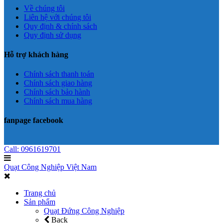
Về chúng tôi
Liên hệ với chúng tôi
Quy định & chính sách
Quy định sử dụng
Hỗ trợ khách hàng
Chính sách thanh toán
Chính sách giao hàng
Chính sách bảo hành
Chính sách mua hàng
fanpage facebook
Call: 0961619701
Quạt Công Nghiệp Việt Nam
Trang chủ
Sản phẩm
Quạt Đứng Công Nghiệp
Back