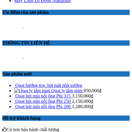
Máy Lạnh Di Động Nakatomi
Ưu điểm của sản phẩm
THÔNG TIN LIÊN HỆ
Sản phẩm mới
Quạt hướng trục hút mái nhà xưởng
Quạt ly tâm mini
850,000
₫
Quạt hút mùi nối ống Phi 315
3,150,000
₫
Quạt hút mùi nối ống Phi 250
2,150,000
₫
Quạt hút mùi nối ống Phi 200
1,280,000
₫
Hỗ trợ khách hàng
Có tem bảo hành chất lượng