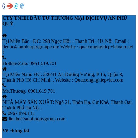
CTY TNHH ĐẦU TƯ THƯƠNG MẠI DỊCH VỤ AN PHÚ
QUÝ
Tại Miền Bắc : ĐC: 298 Ngọc Hồi - Thanh Trì - Hà Nội. Email :
lienhe@anphuquygroup.com Website : quatcongnghiepvietnam.net
!
Hotline/Zalo: 0961.619.701
Tại Miền Nam: ĐC: 236/31 An Dương Vương, P 16, Quận 8,
Thành Phố Hồ Chí Minh.. Website : Quatcongnghiepviet.com
Ms.Thương: 0961.619.701
NHÀ MÁY SẢN XUẤT: Ngõ 21, Thôn Hạ, Cự Khê, Thanh Oai,
Thành Phố Hà Nội .
0967.899.132
lienhe@anphuquygroup.com
Về chúng tôi