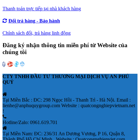
Thanh toán trực tiếp tại nhà khách hàng
Đổi trả hàng - Bảo hành
Chính sách đổi, trả hàng linh động
Đăng ký nhận thông tin miễn phí từ Website của
chúng tôi
CTY TNHH ĐẦU TƯ THƯƠNG MẠI DỊCH VỤ AN PHÚ
QUÝ
Tại Miền Bắc : ĐC: 298 Ngọc Hồi - Thanh Trì - Hà Nội. Email :
lienhe@anphuquygroup.com Website : quatcongnghiepvietnam.net
!
Hotline/Zalo: 0961.619.701
Tại Miền Nam: ĐC: 236/31 An Dương Vương, P 16, Quận 8,
Thành Phố Hồ Chí Minh.. Website : Quatcongnghiepviet.com