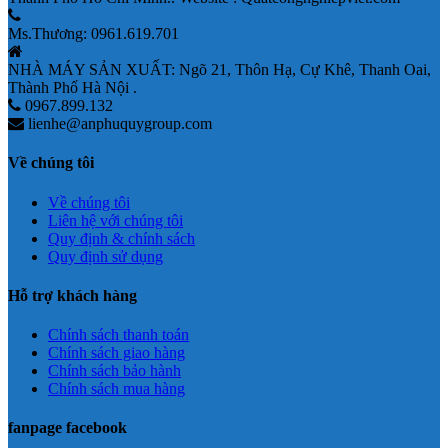
Ms.Thương: 0961.619.701
NHÀ MÁY SẢN XUẤT: Ngõ 21, Thôn Hạ, Cự Khê, Thanh Oai,
Thành Phố Hà Nội .
0967.899.132
lienhe@anphuquygroup.com
Về chúng tôi
Về chúng tôi
Liên hệ với chúng tôi
Quy định & chính sách
Quy định sử dụng
Hỗ trợ khách hàng
Chính sách thanh toán
Chính sách giao hàng
Chính sách bảo hành
Chính sách mua hàng
fanpage facebook