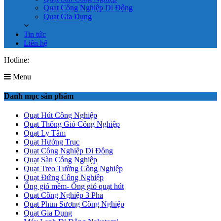
Quạt Công Nghiệp Di Động
Quạt Gia Dụng
Tin tức
Liên hệ
Hotline:
0961.619.701
Menu
Danh mục sản phẩm
Quạt Hút Công Nghiệp
Quạt Thông Gió Công Nghiệp
Quạt Ly Tâm
Quạt Hướng Trục
Quạt Công Nghiệp Di Động
Quạt Sàn Công Nghiệp
Quạt Treo Tường Công Nghiệp
Quạt Đứng Công Nghiệp
Ống gió mềm- Ống gió quạt hút
Quạt Công Nghiệp 3 Pha
Quạt Phun Sương Công Nghiệp
Quạt Gia Dụng