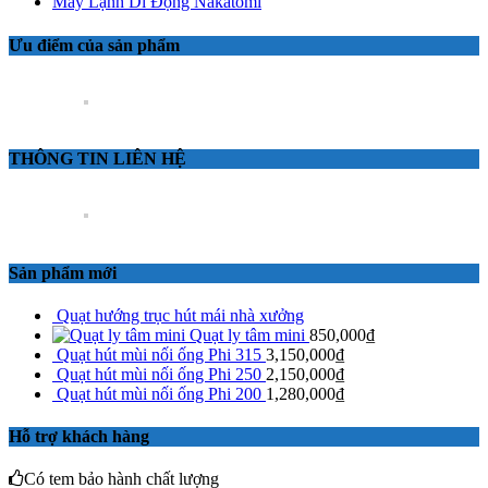
Máy Lạnh Di Động Nakatomi
Ưu điểm của sản phẩm
THÔNG TIN LIÊN HỆ
Sản phẩm mới
Quạt hướng trục hút mái nhà xưởng
Quạt ly tâm mini
850,000
₫
Quạt hút mùi nối ống Phi 315
3,150,000
₫
Quạt hút mùi nối ống Phi 250
2,150,000
₫
Quạt hút mùi nối ống Phi 200
1,280,000
₫
Hỗ trợ khách hàng
Có tem bảo hành chất lượng