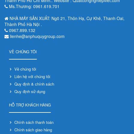
Thành Phố Hồ Chí Minh.. Website : Quatcongnghiepviet.com
Ms.Thương: 0961.619.701
NHÀ MÁY SẢN XUẤT: Ngõ 21, Thôn Hạ, Cự Khê, Thanh Oai,
Thành Phố Hà Nội .
0967.899.132
lienhe@anphuquygroup.com
VỀ CHÚNG TÔI
Về chúng tôi
Liên hệ với chúng tôi
Quy định & chính sách
Quy định sử dụng
HỖ TRỢ KHÁCH HÀNG
Chính sách thanh toán
Chính sách giao hàng