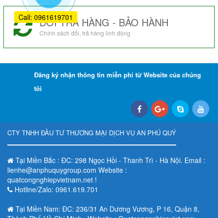
Call: 0961619701
ĐỔI TRẢ HÀNG - BẢO HÀNH
Chính sách đổi, trả hàng linh động
Đăng ký nhận thông tin miễn phí từ Website của chúng
tôi
CTY TNHH ĐẦU TƯ THƯƠNG MẠI DỊCH VỤ AN PHÚ QUÝ
Tại Miền Bắc : ĐC: 298 Ngọc Hồi - Thanh Trì - Hà Nội. Email :
lienhe@anphuquygroup.com Website :
quatcongnghiepvietnam.net !
Hotline/Zalo: 0961.619.701
Tại Miền Nam: ĐC: 236/31 An Dương Vương, P 16, Quận 8,