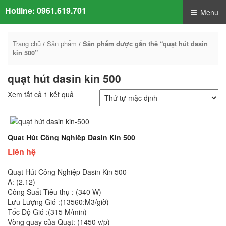
Hotline:
0961.619.701
Menu
Trang chủ
Sản phẩm
/
/ Sản phẩm được gắn thẻ “quạt hút dasin
kin 500”
quạt hút dasin kin 500
Xem tất cả 1 kết quả
Quạt Hút Công Nghiệp Dasin Kin 500
Liên hệ
Quạt Hút Công Nghiệp Dasin Kin 500
A: (2.12)
Công Suất Tiêu thụ : (340 W)
Lưu Lượng Gió :(13560:M3/giờ)
Tốc Độ Gió :(315 M/min)
Vòng quay của Quạt: (1450 v/p)