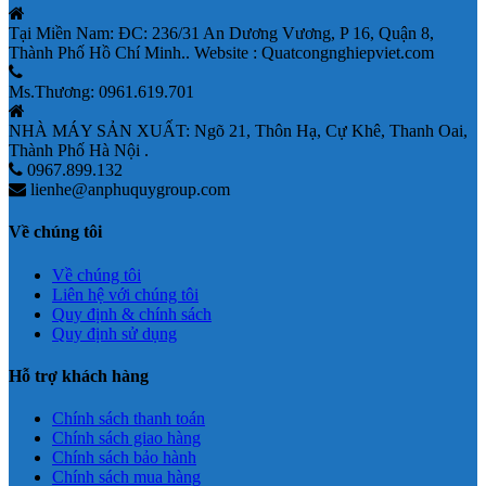
Tại Miền Nam: ĐC: 236/31 An Dương Vương, P 16, Quận 8,
Thành Phố Hồ Chí Minh.. Website : Quatcongnghiepviet.com
Ms.Thương: 0961.619.701
NHÀ MÁY SẢN XUẤT: Ngõ 21, Thôn Hạ, Cự Khê, Thanh Oai,
Thành Phố Hà Nội .
0967.899.132
lienhe@anphuquygroup.com
Về chúng tôi
Về chúng tôi
Liên hệ với chúng tôi
Quy định & chính sách
Quy định sử dụng
Hỗ trợ khách hàng
Chính sách thanh toán
Chính sách giao hàng
Chính sách bảo hành
Chính sách mua hàng