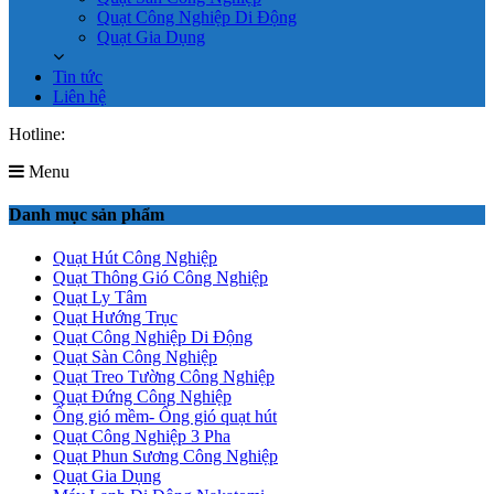
Quạt Công Nghiệp Di Động
Quạt Gia Dụng
Tin tức
Liên hệ
Hotline:
0961.619.701
Menu
Danh mục sản phẩm
Quạt Hút Công Nghiệp
Quạt Thông Gió Công Nghiệp
Quạt Ly Tâm
Quạt Hướng Trục
Quạt Công Nghiệp Di Động
Quạt Sàn Công Nghiệp
Quạt Treo Tường Công Nghiệp
Quạt Đứng Công Nghiệp
Ống gió mềm- Ống gió quạt hút
Quạt Công Nghiệp 3 Pha
Quạt Phun Sương Công Nghiệp
Quạt Gia Dụng