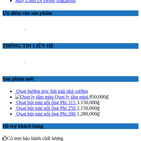
Máy Lạnh Di Động Nakatomi
Ưu điểm của sản phẩm
THÔNG TIN LIÊN HỆ
Sản phẩm mới
Quạt hướng trục hút mái nhà xưởng
Quạt ly tâm mini
850,000
₫
Quạt hút mùi nối ống Phi 315
3,150,000
₫
Quạt hút mùi nối ống Phi 250
2,150,000
₫
Quạt hút mùi nối ống Phi 200
1,280,000
₫
Hỗ trợ khách hàng
Có tem bảo hành chất lượng