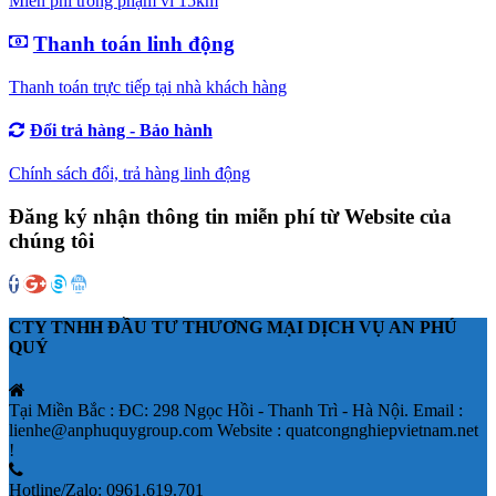
Miễn phí trong phạm vi 15km
Thanh toán linh động
Thanh toán trực tiếp tại nhà khách hàng
Đổi trả hàng - Bảo hành
Chính sách đổi, trả hàng linh động
Đăng ký nhận thông tin miễn phí từ Website của
chúng tôi
CTY TNHH ĐẦU TƯ THƯƠNG MẠI DỊCH VỤ AN PHÚ
QUÝ
Tại Miền Bắc : ĐC: 298 Ngọc Hồi - Thanh Trì - Hà Nội. Email :
lienhe@anphuquygroup.com Website : quatcongnghiepvietnam.net
!
Hotline/Zalo: 0961.619.701