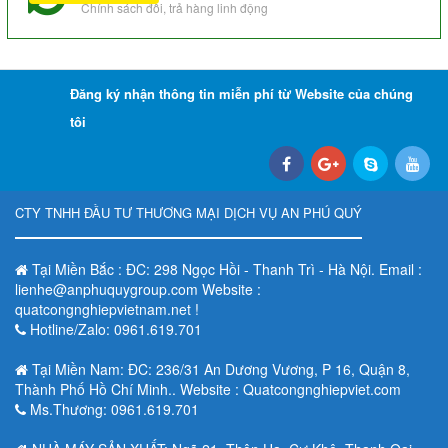
Chính sách đổi, trả hàng linh động
Đăng ký nhận thông tin miễn phí từ Website của chúng
tôi
CTY TNHH ĐẦU TƯ THƯƠNG MẠI DỊCH VỤ AN PHÚ QUÝ
Tại Miền Bắc : ĐC: 298 Ngọc Hồi - Thanh Trì - Hà Nội. Email :
lienhe@anphuquygroup.com Website :
quatcongnghiepvietnam.net !
Hotline/Zalo: 0961.619.701
Tại Miền Nam: ĐC: 236/31 An Dương Vương, P 16, Quận 8,
Thành Phố Hồ Chí Minh.. Website : Quatcongnghiepviet.com
Ms.Thương: 0961.619.701