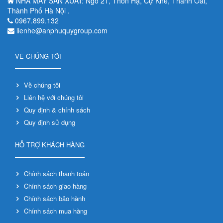
NHÀ MÁY SẢN XUẤT: Ngõ 21, Thôn Hạ, Cự Khê, Thanh Oai,
Thành Phố Hà Nội .
0967.899.132
lienhe@anphuquygroup.com
VỀ CHÚNG TÔI
Về chúng tôi
Liên hệ với chúng tôi
Quy định & chính sách
Quy định sử dụng
HỖ TRỢ KHÁCH HÀNG
Chính sách thanh toán
Chính sách giao hàng
Chính sách bảo hành
Chính sách mua hàng