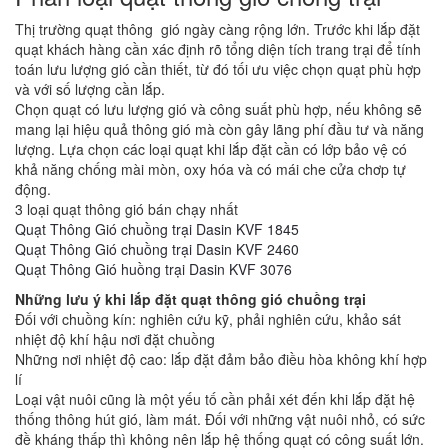
Thị trường quạt thông gió ngày càng rộng lớn. Trước khi lắp đặt
quạt khách hàng cần xác định rõ tổng diện tích trang trại để tính
toán lưu lượng gió cần thiết, từ đó tối ưu việc chọn quạt phù hợp
và với số lượng cần lắp.
Chọn quạt có lưu lượng gió và công suất phù hợp, nếu không sẽ
mang lại hiệu quả thông gió mà còn gây lãng phí đầu tư và năng
lượng. Lựa chọn các loại quạt khi lắp đặt cần có lớp bảo vệ có
khả năng chống mài mòn, oxy hóa và có mái che cửa chơp tự
động.
3 loại quạt thông gió bán chạy nhất
Quạt Thông Gió chuồng trại Dasin KVF 1845
Quạt Thông Gió chuồng trại Dasin KVF 2460
Quạt Thông Gió huồng trại Dasin KVF 3076
Những lưu ý khi lắp đặt quạt thông gió chuồng trại
Đối với chuồng kín: nghiên cứu kỹ, phải nghiên cứu, khảo sát
nhiệt độ khí hậu nơi đặt chuồng
Những nơi nhiệt độ cao: lắp đặt đảm bảo điều hòa không khí hợp
lí
Loại vật nuôi cũng là một yếu tố cần phải xét đến khi lắp đặt hệ
thống thông hút gió, làm mát. Đối với những vật nuôi nhỏ, có sức
đề kháng thấp thì không nên lắp hệ thống quạt có công suất lớn.