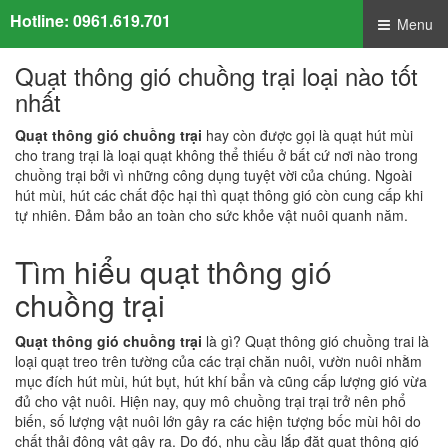
Hotline:
0961.619.701
Menu
Quạt thông gió chuồng trại loại nào tốt
nhất
Quạt thông gió chuồng trại
hay còn được gọi là quạt hút mùi
cho trang trại là loại quạt không thể thiếu ở bất cứ nơi nào trong
chuồng trại bởi vì những công dụng tuyệt vời của chúng. Ngoài
hút mùi, hút các chất độc hại thì quạt thông gió còn cung cấp khi
tự nhiên. Đảm bảo an toàn cho sức khỏe vật nuôi quanh năm.
Tìm hiểu quạt thông gió
chuồng trại
Quạt thông gió chuồng trại
là gì? Quạt thông gió chuồng trai là
loại quạt treo trên tường của các trại chăn nuôi, vườn nuôi nhằm
mục đích hút mùi, hút bụt, hút khí bẩn và cũng cấp lượng gió vừa
đủ cho vật nuôi. Hiện nay, quy mô chuồng trại trại trở nên phổ
biến, số lượng vật nuôi lớn gây ra các hiện tượng bốc mùi hôi do
chất thải động vật gây ra. Do đó, nhu cầu lắp đặt quạt thông gió