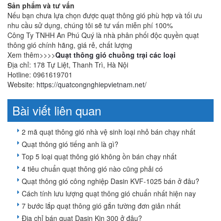
Sản phẩm và tư vấn
Nếu bạn chưa lựa chọn được quạt thông gió phù hợp và tối ưu
nhu cầu sử dụng, chúng tôi sẽ tư vấn miễn phí 100%
Công Ty TNHH An Phú Quý là nhà phân phối độc quyền quạt
thông gió chính hãng, giá rẻ, chất lượng
Xem thêm>>>>
Quạt thông gió chuồng trại các loại
Địa chỉ: 178 Tự Liệt, Thanh Trì, Hà Nội
Hotline: 0961619701
Website:
https://quatcongnghiepvietnam.net/
Bài viết liên quan
2 mã quạt thông gió nhà vệ sinh loại nhỏ bán chạy nhất
Quạt thông gió tiếng anh là gì?
Top 5 loại quạt thông gió không ồn bán chạy nhất
4 tiêu chuẩn quạt thông gió nào cũng phải có
Quạt thông gió công nghiệp Dasin KVF-1025 bán ở đâu?
Cách tính lưu lượng quạt thông gió chuẩn nhất hiện nay
7 bước lắp quạt thông gió gắn tường đơn giản nhất
Địa chỉ bán quạt Dasin Kin 300 ở đâu?