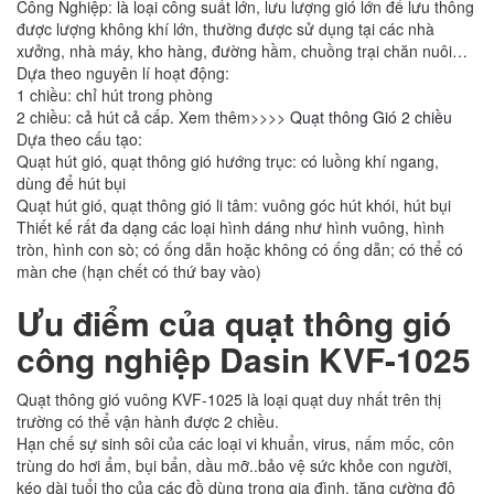
Công Nghiệp: là loại công suất lớn, lưu lượng gió lớn để lưu thông
được lượng không khí lớn, thường được sử dụng tại các nhà
xưởng, nhà máy, kho hàng, đường hầm, chuồng trại chăn nuôi…
Dựa theo nguyên lí hoạt động:
1 chiều: chỉ hút trong phòng
2 chiều: cả hút cả cấp. Xem thêm>>>>
Quạt thông Gió 2 chiều
Dựa theo cấu tạo:
Quạt hút gió, quạt thông gió hướng trục: có luồng khí ngang,
dùng để hút bụi
Quạt hút gió, quạt thông gió li tâm: vuông góc hút khói, hút bụi
Thiết kế rất đa dạng các loại hình dáng như hình vuông, hình
tròn, hình con sò; có ống dẫn hoặc không có ống dẫn; có thể có
màn che (hạn chết có thứ bay vào)
Ưu điểm của quạt thông gió
công nghiệp Dasin KVF-1025
Quạt thông gió vuông KVF-1025 là loại quạt duy nhất trên thị
trường có thể vận hành được 2 chiều.
Hạn chế sự sinh sôi của các loại vi khuẩn, virus, nấm mốc, côn
trùng do hơi ẩm, bụi bẩn, dầu mỡ..bảo vệ sức khỏe con người,
kéo dài tuổi thọ của các đồ dùng trong gia đình, tăng cường độ