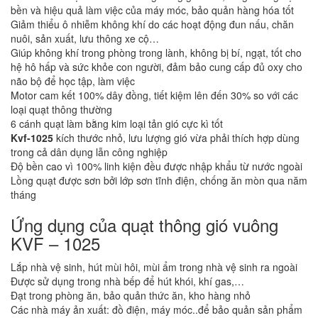
bền và hiệu quả làm việc của máy móc, bảo quản hàng hóa tốt
Giảm thiểu ô nhiễm không khí do các hoạt động đun nấu, chăn
nuôi, sản xuất, lưu thông xe cộ…
Giúp không khí trong phòng trong lành, không bị bí, ngạt, tốt cho
hệ hô hấp và sức khỏe con người, đảm bảo cung cấp đủ oxy cho
não bộ để học tập, làm việc
Motor cam kết 100% dây đồng, tiết kiệm lên đến 30% so với các
loại quạt thông thường
6 cánh quạt làm bằng kim loại tản gió cực kì tốt
Kvf-1025
kích thước nhỏ, lưu lượng gió vừa phải thích hợp dùng
trong cả dân dụng lẫn công nghiệp
Độ bền cao vì 100% linh kiện đều được nhập khẩu từ nước ngoài
Lồng quạt được sơn bởi lớp sơn tĩnh điện, chống ăn mòn qua năm
tháng
Ứng dụng của quạt thông gió vuông
KVF – 1025
Lắp nhà vệ sinh, hút mùi hôi, mùi ẩm trong nhà vệ sinh ra ngoài
Được sử dụng trong nhà bếp để hút khói, khí gas,…
Đạt trong phòng ăn, bảo quản thức ăn, kho hàng nhỏ
Các nhà máy ản xuất: đồ điện, máy móc..để bảo quản sản phẩm