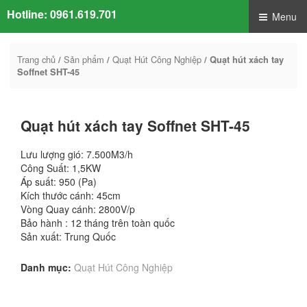
Hotline:
0961.619.701
Menu
Trang chủ
Sản phẩm
Quạt Hút Công Nghiệp
/
/
/ Quạt hút xách tay
Soffnet SHT-45
Quạt hút xách tay Soffnet SHT-45
Lưu lượng gió: 7.500M3/h
Công Suất: 1,5KW
Áp suất: 950 (Pa)
Kích thước cánh: 45cm
Vòng Quay cánh: 2800V/p
Bảo hành : 12 tháng trên toàn quốc
Sản xuất: Trung Quốc
Danh mục:
Quạt Hút Công Nghiệp