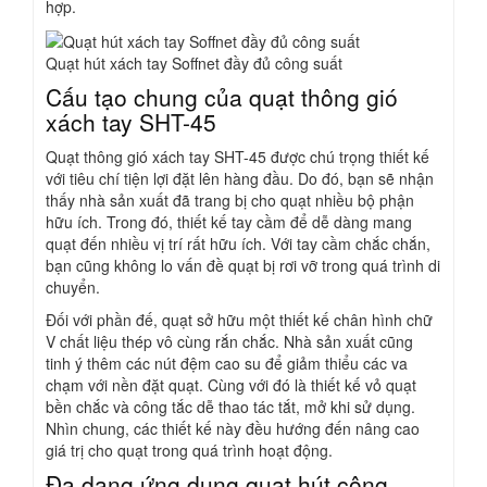
hợp.
Quạt hút xách tay Soffnet đầy đủ công suất
Cấu tạo chung của quạt thông gió
xách tay SHT-45
Quạt thông gió xách tay SHT-45 được chú trọng thiết kế
với tiêu chí tiện lợi đặt lên hàng đầu. Do đó, bạn sẽ nhận
thấy nhà sản xuất đã trang bị cho quạt nhiều bộ phận
hữu ích. Trong đó, thiết kế tay cầm để dễ dàng mang
quạt đến nhiều vị trí rất hữu ích. Với tay cầm chắc chắn,
bạn cũng không lo vấn đề quạt bị rơi vỡ trong quá trình di
chuyển.
Đối với phần đế, quạt sở hữu một thiết kế chân hình chữ
V chất liệu thép vô cùng rắn chắc. Nhà sản xuất cũng
tinh ý thêm các nút đệm cao su để giảm thiểu các va
chạm với nền đặt quạt. Cùng với đó là thiết kế vỏ quạt
bền chắc và công tắc dễ thao tác tắt, mở khi sử dụng.
Nhìn chung, các thiết kế này đều hướng đến nâng cao
giá trị cho quạt trong quá trình hoạt động.
Đa dạng ứng dụng quạt hút công