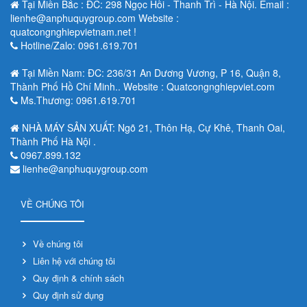
Tại Miền Bắc : ĐC: 298 Ngọc Hồi - Thanh Trì - Hà Nội. Email :
lienhe@anphuquygroup.com Website :
quatcongnghiepvietnam.net !
Hotline/Zalo: 0961.619.701
Tại Miền Nam: ĐC: 236/31 An Dương Vương, P 16, Quận 8,
Thành Phố Hồ Chí Minh.. Website : Quatcongnghiepviet.com
Ms.Thương: 0961.619.701
NHÀ MÁY SẢN XUẤT: Ngõ 21, Thôn Hạ, Cự Khê, Thanh Oai,
Thành Phố Hà Nội .
0967.899.132
lienhe@anphuquygroup.com
VỀ CHÚNG TÔI
Về chúng tôi
Liên hệ với chúng tôi
Quy định & chính sách
Quy định sử dụng