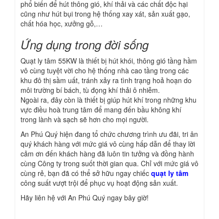
phổ biến để hút thông gió, khí thải và các chất độc hại
cũng như hút bụi trong hệ thống xay xát, sản xuất gạo,
chất hóa học, xưởng gỗ,…
Ứng dụng trong đời sống
Quạt ly tâm 55KW là thiết bị hút khói, thông gió tầng hầm
vô cùng tuyệt vời cho hệ thống nhà cao tầng trong các
khu đô thị sầm uất, tránh xảy ra tình trạng hoả hoạn do
môi trường bí bách, tù đọng khí thải ô nhiễm.
Ngoài ra, đây còn là thiết bị giúp hút khí trong những khu
vực điều hoà trung tâm để mang đến bầu không khí
trong lành và sạch sẽ hơn cho mọi người.
An Phú Quý hiện đang tổ chức chương trình ưu đãi, tri ân
quý khách hàng với mức giá vô cùng hấp dẫn để thay lời
cảm ơn đến khách hàng đã luôn tin tưởng và đồng hành
cùng Công ty trong suốt thời gian qua. Chỉ với mức giá vô
cùng rẻ, bạn đã có thể sở hữu ngay chiếc
quạt ly tâm
công suất vượt trội để phục vụ hoạt động sản xuất.
Hãy liên hệ với An Phú Quý ngay bây giờ!