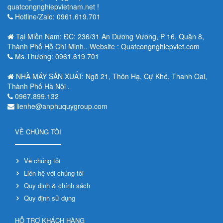
quatcongnghiepvietnam.net !
Hotline/Zalo: 0961.619.701
Tại Miền Nam: ĐC: 236/31 An Dương Vương, P 16, Quận 8,
Thành Phố Hồ Chí Minh.. Website : Quatcongnghiepviet.com
Ms.Thương: 0961.619.701
NHÀ MÁY SẢN XUẤT: Ngõ 21, Thôn Hạ, Cự Khê, Thanh Oai,
Thành Phố Hà Nội .
0967.899.132
lienhe@anphuquygroup.com
VỀ CHÚNG TÔI
Về chúng tôi
Liên hệ với chúng tôi
Quy định & chính sách
Quy định sử dụng
HỖ TRỢ KHÁCH HÀNG