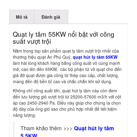
Mô tả
Đánh giá
Quạt ly tâm 55KW nổi bật với công
suất vượt trội
Nằm trong top sản phẩm quạt ly tâm vượt trội nhất của
thương hiệu quạt An Phú Quý,
quạt hút ly tâm 55KW
làm hài lòng khách hàng bằng công suất vô cùng mạnh
mẽ, cao lên đến 55KW, các bộ phận từ vỏ quạt cho đến
giá đỡ quạt được gia công từ thép cao cấp, chất lượng,
mang đến độ bền bỉ cao và chắc chắn khi sử dụng.
Không chỉ công suất lớn, quạt hút ly tâm này còn đem
đến lưu lượng gió vượt trội từ 25200-57600 m3/h với cột
áp cao 2450-2940 Pa. Điều này giúp cho chúng ta chọn
độ dày của ống gió sao cho phù hợp nhất để tiết kiệm
năng lượng.
Tham khảo thêm >>>
Quạt hút ly tâm
5.5KW