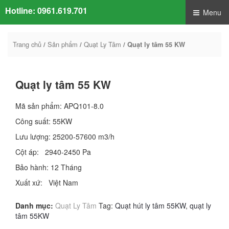
Hotline:
0961.619.701
Menu
Trang chủ
Sản phẩm
Quạt Ly Tâm
/
/
/ Quạt ly tâm 55 KW
Quạt ly tâm 55 KW
Mã sản phẩm: APQ101-8.0
Công suất: 55KW
Lưu lượng: 25200-57600 m3/h
Cột áp: 2940-2450 Pa
Bảo hành: 12 Tháng
Xuất xứ: Việt Nam
Danh mục:
Quạt Ly Tâm
Tag:
Quạt hút ly tâm 55KW
,
quạt ly
tâm 55KW