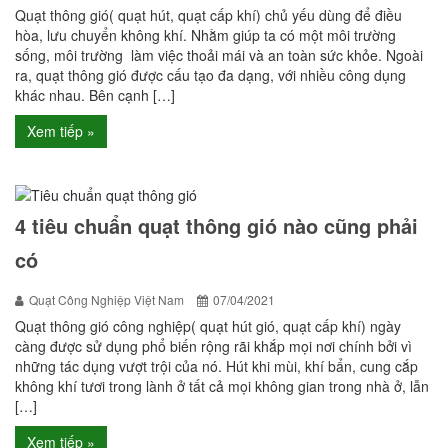
Quạt thông gió( quạt hút, quạt cấp khí) chủ yếu dùng để điều
hòa, lưu chuyển không khí. Nhằm giúp ta có một môi trường
sống, môi trường làm việc thoải mái và an toàn sức khỏe. Ngoài
ra, quạt thông gió được cấu tạo đa dạng, với nhiều công dụng
khác nhau. Bên cạnh […]
Xem tiếp »
4 tiêu chuẩn quạt thông gió nào cũng phải
có
Quạt Công Nghiệp Việt Nam
07/04/2021
Quạt thông gió công nghiệp( quạt hút gió, quạt cấp khí) ngày
càng được sử dụng phổ biến rộng rãi khắp mọi nơi chính bởi vì
những tác dụng vượt trội của nó. Hút khi mùi, khí bẩn, cung cắp
không khí tươi trong lành ở tất cả mọi không gian trong nhà ở, lẫn
[…]
Xem tiếp »