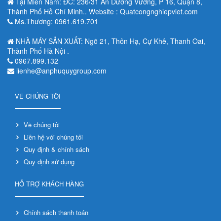
Tại Miền Nam: ĐC: 236/31 An Dương Vương, P 16, Quận 8,
Thành Phố Hồ Chí Minh.. Website : Quatcongnghiepviet.com
Ms.Thương: 0961.619.701
NHÀ MÁY SẢN XUẤT: Ngõ 21, Thôn Hạ, Cự Khê, Thanh Oai,
Thành Phố Hà Nội .
0967.899.132
lienhe@anphuquygroup.com
VỀ CHÚNG TÔI
Về chúng tôi
Liên hệ với chúng tôi
Quy định & chính sách
Quy định sử dụng
HỖ TRỢ KHÁCH HÀNG
Chính sách thanh toán