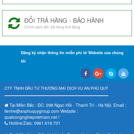
ĐỔI TRẢ HÀNG - BẢO HÀNH
Chính sách đổi, trả hàng linh động
Đăng ký nhận thông tin miễn phí từ Website của chúng
tôi
CTY TNHH ĐẦU TƯ THƯƠNG MẠI DỊCH VỤ AN PHÚ QUÝ
Tại Miền Bắc : ĐC: 298 Ngọc Hồi - Thanh Trì - Hà Nội. Email :
lienhe@anphuquygroup.com Website :
quatcongnghiepvietnam.net !
Hotline/Zalo: 0961.619.701