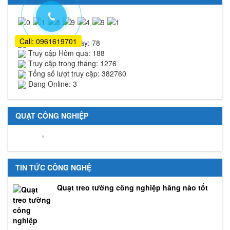
Call: 0961619701
Truy cập Hôm nay: 78
Truy cập Hôm qua: 188
Truy cập trong tháng: 1276
Tổng số lượt truy cập: 382760
Đang Online: 3
QUẠT CÔNG NGHIỆP
TIN TỨC CÔNG NGHỆ
Quạt treo tường công nghiệp hãng nào tốt