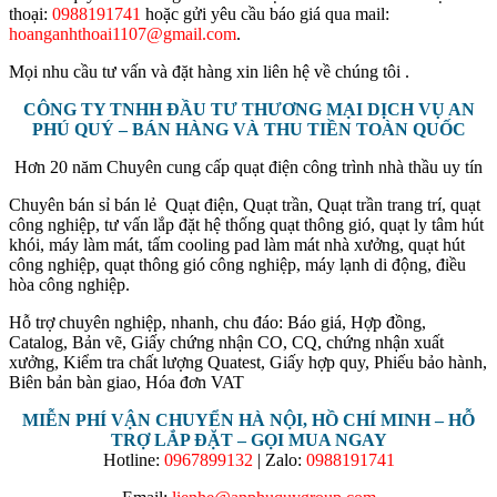
thoại:
0988191741
hoặc gửi yêu cầu báo giá qua mail:
hoanganhthoai1107@gmail.com
.
Mọi nhu cầu tư vấn và đặt hàng xin liên hệ về chúng tôi .
CÔNG TY TNHH ĐẦU TƯ THƯƠNG MẠI DỊCH VỤ AN
PHÚ QUÝ – BÁN HÀNG VÀ THU TIỀN TOÀN QUỐC
Hơn 20 năm Chuyên cung cấp quạt điện công trình nhà thầu uy tín
Chuyên bán sỉ bán lẻ Quạt điện, Quạt trần, Quạt trần trang trí, quạt
công nghiệp, tư vấn lắp đặt hệ thống quạt thông gió, quạt ly tâm hút
khói, máy làm mát, tấm cooling pad làm mát nhà xưởng, quạt hút
công nghiệp, quạt thông gió công nghiệp, máy lạnh di động, điều
hòa công nghiệp.
Hỗ trợ chuyên nghiệp, nhanh, chu đáo: Báo giá, Hợp đồng,
Catalog, Bản vẽ, Giấy chứng nhận CO, CQ, chứng nhận xuất
xưởng, Kiểm tra chất lượng Quatest, Giấy hợp quy, Phiếu bảo hành,
Biên bản bàn giao, Hóa đơn VAT
MIỄN PHÍ VẬN CHUYỂN HÀ NỘI, HỒ CHÍ MINH – HỖ
TRỢ LẮP ĐẶT – GỌI MUA NGAY
Hotline:
0967899132
| Zalo:
0988191741