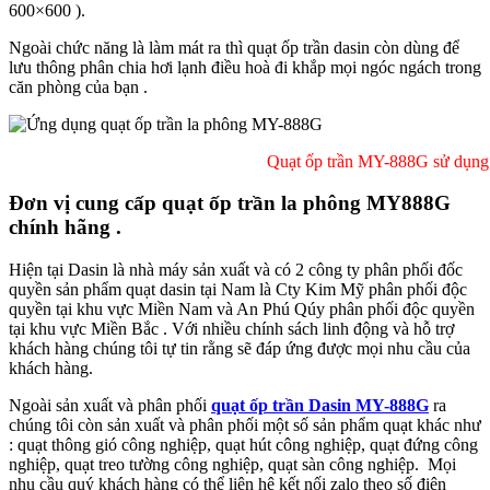
600×600 ).
Ngoài chức năng là làm mát ra thì quạt ốp trần dasin còn dùng để
lưu thông phân chia hơi lạnh điều hoà đi khắp mọi ngóc ngách trong
căn phòng của bạn .
Quạt ốp trần MY-888G sử dụng cho trần la
Đơn vị cung cấp quạt ốp trần la phông MY888G
chính hãng .
Hiện tại Dasin là nhà máy sản xuất và có 2 công ty phân phối đốc
quyền sản phẩm quạt dasin tại Nam là Cty Kim Mỹ phân phối độc
quyền tại khu vực Miền Nam và An Phú Qúy phân phối độc quyền
tại khu vực Miền Bắc . Với nhiều chính sách linh động và hỗ trợ
khách hàng chúng tôi tự tin rằng sẽ đáp ứng được mọi nhu cầu của
khách hàng.
Ngoài sản xuất và phân phối
quạt ốp trần Dasin MY-888G
ra
chúng tôi còn sản xuất và phân phối một số sản phẩm quạt khác như
: quạt thông gió công nghiệp, quạt hút công nghiệp, quạt đứng công
nghiệp, quạt treo tường công nghiệp, quạt sàn công nghiệp. Mọi
nhu cầu quý khách hàng có thể liên hệ kết nối zalo theo số điện