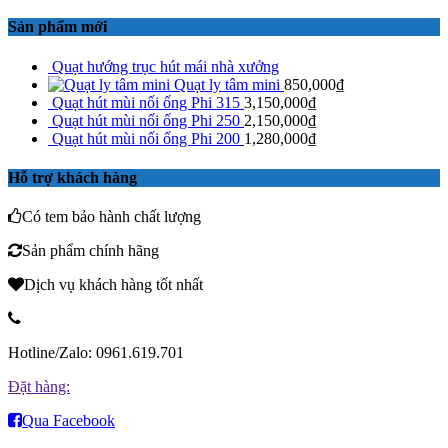
Sản phẩm mới
Quạt hướng trục hút mái nhà xưởng
Quạt ly tâm mini
850,000
₫
Quạt hút mùi nối ống Phi 315
3,150,000
₫
Quạt hút mùi nối ống Phi 250
2,150,000
₫
Quạt hút mùi nối ống Phi 200
1,280,000
₫
Hỗ trợ khách hàng
Có tem bảo hành chất lượng
Sản phẩm chính hãng
Dịch vụ khách hàng tốt nhất
Hotline/Zalo: 0961.619.701
Đặt hàng:
Qua Facebook