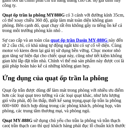
giảm bớt tài chính phải chi trả hàng tháng cho các hộ gia đình hay
công ty.
Quạt ốp trần la phông MY888G
có 3 cánh với đường kính 35cm,
có thể xoay chiều 360 độ, giúp làm mát toàn diện không gian
phòng. Bên cạnh đó, quạt chạy rất êm không gây ra tiếng ồn kể cả
trong môi trường phòng kín nhỏ .
Sự cao cấp và an toàn của
quạt ốp trần Dasin MY-888G
này đến
từ 2 cầu chì, có khả năng tự động ngắt khi có sự cố về diện. Cùng
motor vỏ kiens đem lại giá trị sử dụng bền vững. Chục motor nhỏ
gọn tăng sự hiện đại cho chiếc quạt này, cũng như tiết kiệm không
gian khi lắp đặt trần nhà. Chính vì thể mà sản phẩm này được coi là
giải pháp hoàn hảo kể cả những không gian hẹp.
Ứng dụng của quạt ốp trần la phông
Quạt ốp trần được dùng để làm mát trong phòng với nhiều ưu điểm
hơn các loại quạt treo tường và các loại quạt khác, như lưu lượng
gió vừa phải, độ ồn thấp, thiết kế sang trọng,quạt ốp trần la phông
600×600 thích hợp dùng trong các phòng khách, phòng họp, văn
phòng, các trung tâm thương mại, và phòng ngủ.
Quạt MY-888G
sử dụng chủ yếu cho trần la phông và trần thạch
cao( trần thạch cao thì quý khách hàng phải đục lỗ chuẩn kích thước