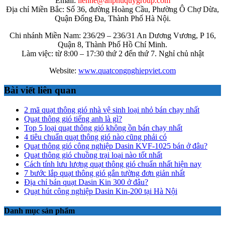
Email:
lienhe@anphuquygroup.com
Địa chỉ Miền Bắc: Số 36, đường Hoàng Cầu, Phường Ô Chợ Dừa,
Quận Đống Đa, Thành Phố Hà Nội.
Chi nhánh Miền Nam: 236/29 – 236/31 An Dương Vương, P 16,
Quận 8, Thành Phố Hồ Chí Minh.
Làm việc: từ 8:00 – 17:30 thứ 2 đến thứ 7. Nghỉ chủ nhật
Website:
www.quatcongnghiepviet.com
Bài viết liên quan
2 mã quạt thông gió nhà vệ sinh loại nhỏ bán chạy nhất
Quạt thông gió tiếng anh là gì?
Top 5 loại quạt thông gió không ồn bán chạy nhất
4 tiêu chuẩn quạt thông gió nào cũng phải có
Quạt thông gió công nghiệp Dasin KVF-1025 bán ở đâu?
Quạt thông gió chuồng trại loại nào tốt nhất
Cách tính lưu lượng quạt thông gió chuẩn nhất hiện nay
7 bước lắp quạt thông gió gắn tường đơn giản nhất
Địa chỉ bán quạt Dasin Kin 300 ở đâu?
Quạt hút công nghiệp Dasin Kin-200 tại Hà Nội
Danh mục sản phẩm