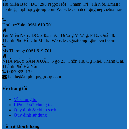
Tại Miền Bắc : ĐC: 298 Ngọc Hồi - Thanh Trì - Hà Nội. Email :
lienhe@anphuquygroup.com Website : quatcongnghiepvietnam.net
!
Hotline/Zalo: 0961.619.701
Tại Miền Nam: ĐC: 236/31 An Dương Vương, P 16, Quận 8,
Thành Phố Hồ Chí Minh.. Website : Quatcongnghiepviet.com
Ms.Thương: 0961.619.701
NHÀ MÁY SẢN XUẤT: Ngõ 21, Thôn Hạ, Cự Khê, Thanh Oai,
Thành Phố Hà Nội .
0967.899.132
lienhe@anphuquygroup.com
Về chúng tôi
Về chúng tôi
Liên hệ với chúng tôi
Quy định & chính sách
Quy định sử dụng
Hỗ trợ khách hàng