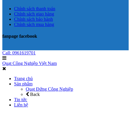
Chính sách thanh toán
Chính sách giao hàng
Chính sách bảo hành
Chính sách mua hàng
fanpage facebook
Call: 0961619701
Quạt Công Nghiệp Việt Nam
Trang chủ
Sản phẩm
Quạt Đứng Công Nghiệp
Back
Tin tức
Liên hệ