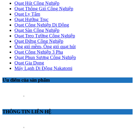
Quạt Hút Công Nghiệp
Quạt Thông Gió Công Nghiệp
Quạt Ly Tâm
Quạt Hướng Trục
Quạt Công Nghiệp Di Động
Quạt Sàn Công Nghiệp
Quạt Treo Tường Công Nghiệp
Quạt Đứng Công Nghiệp
Ống gió mềm- Ống gió quạt hút
Quạt Công Nghiệp 3 Pha
Quạt Phun Sương Công Nghiệp
Quạt Gia Dụng
Máy Lạnh Di Động Nakatomi
Ưu điểm của sản phẩm
THÔNG TIN LIÊN HỆ