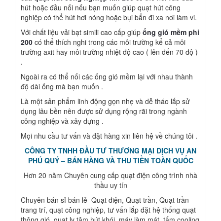
hút hoặc đầu nối nếu bạn muốn giúp quạt hút công
nghiệp có thể hút hơi nóng hoặc bụi bẩn đi xa nơi làm vi.
Với chất liệu vải bạt simili cao cấp giúp
ống gió mềm phi
200
có thể thích nghi trong các môi trường kể cả môi
trường axit hay môi trường nhiệt độ cao ( lên đến 70 độ )
.
Ngoài ra có thể nối các ống gió mềm lại với nhau thành
độ dài ống mà bạn muốn .
Là một sản phẩm linh động gọn nhẹ và dễ tháo lắp sử
dụng lâu bền nên được sử dụng rộng rãi trong ngành
công nghiệp và xây dựng .
Mọi nhu cầu tư vấn và đặt hàng xin liên hệ về chúng tôi .
CÔNG TY TNHH ĐẦU TƯ THƯƠNG MẠI DỊCH VỤ AN
PHÚ QUÝ – BÁN HÀNG VÀ THU TIỀN TOÀN QUỐC
Hơn 20 năm Chuyên cung cấp quạt điện công trình nhà
thầu uy tín
Chuyên bán sỉ bán lẻ Quạt điện, Quạt trần, Quạt trần
trang trí, quạt công nghiệp, tư vấn lắp đặt hệ thống quạt
thông gió, quạt ly tâm hút khói, máy làm mát, tấm cooling