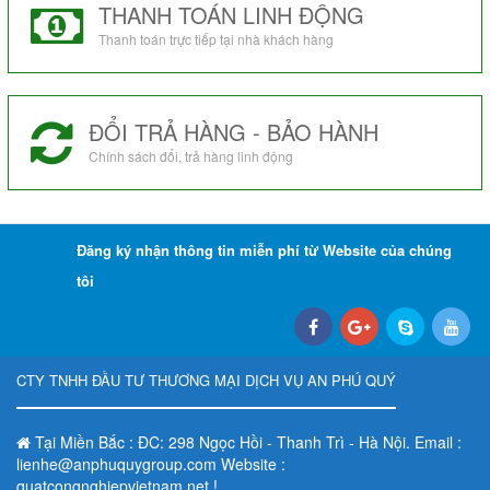
THANH TOÁN LINH ĐỘNG
Thanh toán trực tiếp tại nhà khách hàng
ĐỔI TRẢ HÀNG - BẢO HÀNH
Chính sách đổi, trả hàng linh động
Đăng ký nhận thông tin miễn phí từ Website của chúng
tôi
CTY TNHH ĐẦU TƯ THƯƠNG MẠI DỊCH VỤ AN PHÚ QUÝ
Tại Miền Bắc : ĐC: 298 Ngọc Hồi - Thanh Trì - Hà Nội. Email :
lienhe@anphuquygroup.com Website :
quatcongnghiepvietnam.net !