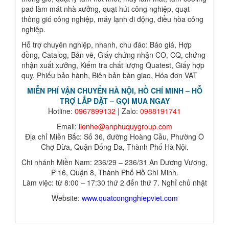
pad làm mát nhà xưởng, quạt hút công nghiệp, quạt
thông gió công nghiệp, máy lạnh di động, điều hòa công
nghiệp.
Hỗ trợ chuyên nghiệp, nhanh, chu đáo: Báo giá, Hợp
đồng, Catalog, Bản vẽ, Giấy chứng nhận CO, CQ, chứng
nhận xuất xưởng, Kiểm tra chất lượng Quatest, Giấy hợp
quy, Phiếu bảo hành, Biên bản bàn giao, Hóa đơn VAT
MIỄN PHÍ VẬN CHUYỂN HÀ NỘI, HỒ CHÍ MINH – HỖ
TRỢ LẮP ĐẶT – GỌI MUA NGAY
Hotline:
0967899132
| Zalo:
0988191741
Email:
lienhe@anphuquygroup.com
Địa chỉ Miền Bắc: Số 36, đường Hoàng Cầu, Phường Ô
Chợ Dừa, Quận Đống Đa, Thành Phố Hà Nội.
Chi nhánh Miền Nam: 236/29 – 236/31 An Dương Vương,
P 16, Quận 8, Thành Phố Hồ Chí Minh.
Làm việc: từ 8:00 – 17:30 thứ 2 đến thứ 7. Nghỉ chủ nhật
Website:
www.quatcongnghiepviet.com