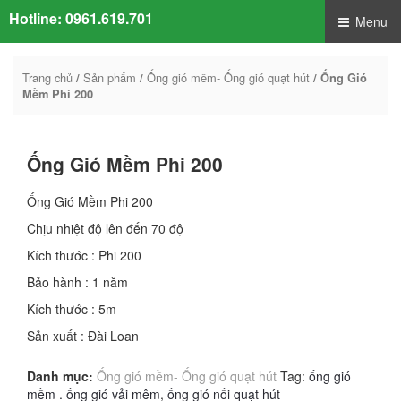
Hotline:
0961.619.701
Menu
Trang chủ
Sản phẩm
Ống gió mềm- Ống gió quạt hút
/
/
/ Ống Gió
Mềm Phi 200
Ống Gió Mềm Phi 200
Ống Gió Mềm Phi 200
Chịu nhiệt độ lên đến 70 độ
Kích thước : Phi 200
Bảo hành : 1 năm
Kích thước : 5m
Sản xuất : Đài Loan
Danh mục:
Ống gió mềm- Ống gió quạt hút
Tag:
ống gió
mềm . ống gió vải mêm
,
ống gió nối quạt hút