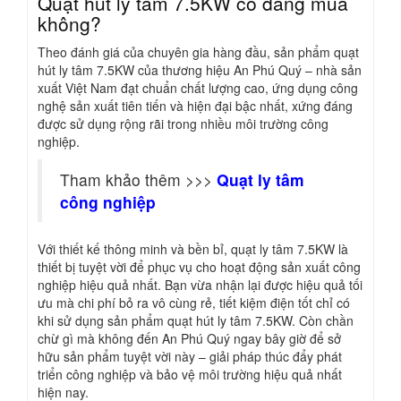
Quạt hút ly tâm 7.5KW có đáng mua
không?
Theo đánh giá của chuyên gia hàng đầu, sản phẩm quạt
hút ly tâm 7.5KW của thương hiệu An Phú Quý – nhà sản
xuất Việt Nam đạt chuẩn chất lượng cao, ứng dụng công
nghệ sản xuất tiên tiến và hiện đại bậc nhất, xứng đáng
được sử dụng rộng rãi trong nhiều môi trường công
nghiệp.
Tham khảo thêm >>>
Quạt ly tâm
công nghiệp
Với thiết kế thông minh và bền bỉ, quạt ly tâm 7.5KW là
thiết bị tuyệt vời để phục vụ cho hoạt động sản xuất công
nghiệp hiệu quả nhất. Bạn vừa nhận lại được hiệu quả tối
ưu mà chi phí bỏ ra vô cùng rẻ, tiết kiệm điện tốt chỉ có
khi sử dụng sản phẩm quạt hút ly tâm 7.5KW. Còn chần
chừ gì mà không đến An Phú Quý ngay bây giờ để sở
hữu sản phẩm tuyệt vời này – giải pháp thúc đẩy phát
triển công nghiệp và bảo vệ môi trường hiệu quả nhất
hiện nay.