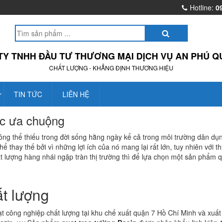
Hotline:
0
TY TNHH ĐẦU TƯ THƯƠNG MẠI DỊCH VỤ AN PHÚ Q
CHẤT LƯỢNG - KHẲNG ĐỊNH THƯƠNG HIỆU
TIN TỨC
LIÊN HỆ
̣c ưa chuộng
ng thể thiếu trong đời sống hằng ngày kể cả trong môi trường dân du
hay thế bởi vì những lợi ích của nó mang lại rất lớn, tuy nhiên với thi
ượng hàng nhái ngập tràn thị trường thì để lựa chọn một sản phẩm q
́t lượng
t công nghiệp chất lượng tại khu chế xuất quận 7 Hồ Chí Minh và xuất