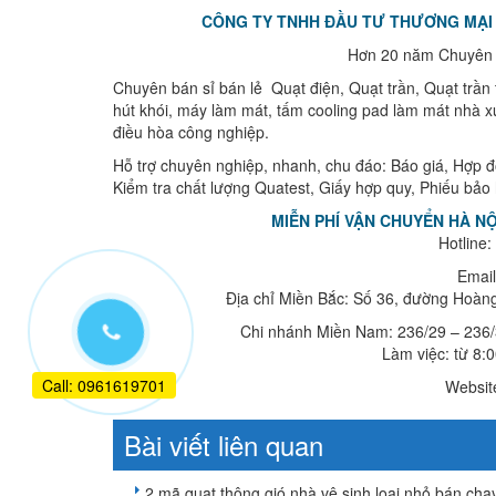
CÔNG TY TNHH ĐẦU TƯ THƯƠNG MẠI 
Hơn 20 năm Chuyên c
Chuyên bán sỉ bán lẻ Quạt điện, Quạt trần, Quạt trần t
hút khói, máy làm mát, tấm cooling pad làm mát nhà x
điều hòa công nghiệp.
Hỗ trợ chuyên nghiệp, nhanh, chu đáo: Báo giá, Hợp 
Kiểm tra chất lượng Quatest, Giấy hợp quy, Phiếu bảo
MIỄN PHÍ VẬN CHUYỂN HÀ NỘ
Hotline:
Emai
Địa chỉ Miền Bắc: Số 36, đường Hoà
Chi nhánh Miền Nam: 236/29 – 236/3
Làm việc: từ 8:
Call: 0961619701
Websit
Bài viết liên quan
2 mã quạt thông gió nhà vệ sinh loại nhỏ bán chạ