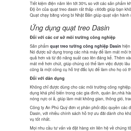
Tiết kiệm điện năm lên tới 30% so với các sản phẩm kha
Độ ồn của quạt treo dasin rất thấp <60db giúp bạn khô
Quạt chạy bằng vòng bi Nhật Bản giúp quạt vận hành r
Ứng dụng quạt treo Dasin
Đối với các cơ sở môi trường công nghiệp
Sản phẩm
quạt treo tường công nghiệp Dasin
hiện 
Nó được sử dụng trong các nhà máy để làm mát môi tr
quả hơn và từ đó năng suất cao lên đáng kể. Thêm và
mát mẻ hơn chút, giúp chúng có thể làm việc được lâu
cũng là một công cụ hỗ trợ đắc lực để làm cho họ có 
Đối với dân dụng
Không chỉ được dùng cho các môi trường công nghiệ
dụng khá phổ biến trong các gia đình, quán ăn,nhà
nóng nực oi ả, giúp làm mát không gian, thông gió, tra
Công ty An Phú Quý đơn vị phân phối độc quyền các do
Dasin, với nhiều chính sách hỗ trợ ưu đãi dành cho k
vụ tốt nhất.
Mọi nhu cầu tư vấn và đặt hàng xin liên hệ về chúng tôi