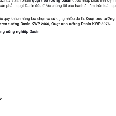
Brazin..v.v Sản phẩm
quạt treo tường Dasin
được nhập khẩu linh kiện
các sản phẩm quạt Dasin đều được chúng tôi bảo hành 2 năm trên toàn quô
c quý khách hàng lựa chọn và sử dụng nhiều đó là:
Quạt treo tường
 treo tường Dasin KWP 2460, Quạt treo tường Dasin KWP 3076.
ờng công nghiệp Dasin
5: