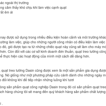
́c ngoài thị trường
ng cảm thấy khó chịu khi làm việc cạnh quạt
ất êm ái
nay được sử dụng trong nhiều điều kiện hoàn cảnh và môi trường khá
ường làm việc, giúp cho những người công nhân có điều kiện làm việc
o đó, gió được tạo ra từ những chiếc quạt này cũng sẽ làm cho máy m
 hơn. Còn đối với các cơ sở kinh doanh đơn thuần, quạt treo tường côn
thể thực hiện các hoạt động của mình một cách dễ dàng hơn.
p, quạt treo tường Dasin cũng được xem là một sản phẩm gia dụng đượ
 hàng. Nó giống như một phương pháp cứu cánh dành cho những ngày 
o đổi không khí để tiếp nhận những luồng khí tươi
̀ng sản phẩm quạt công nghiệp Dasin trong đó có sản phẩm quạt treo
hách hàng chúng tôi sẽ mang đến quý khách hàng sản phẩm chất lượng 
 .