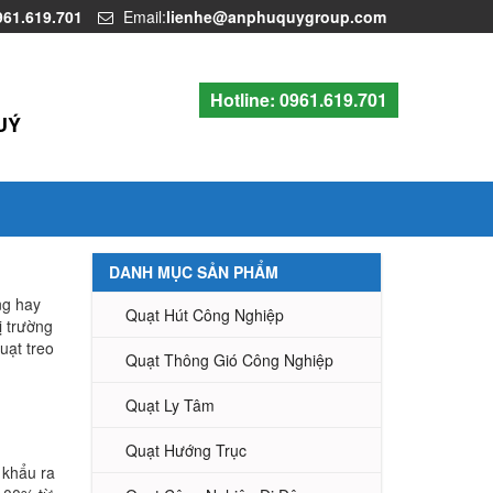
961.619.701
Email:
lienhe@anphuquygroup.com
Hotline:
0961.619.701
UÝ
DANH MỤC SẢN PHẨM
̣ng hay
Quạt Hút Công Nghiệp
̣ trường
uạt treo
Quạt Thông Gió Công Nghiệp
Quạt Ly Tâm
Quạt Hướng Trục
 khẩu ra