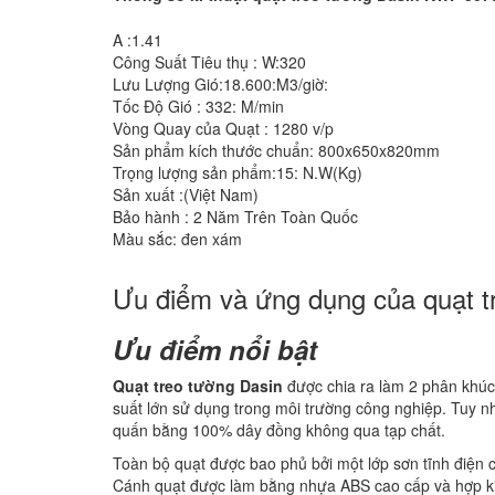
A :1.41
Công Suất Tiêu thụ : W:320
Lưu Lượng Gió:18.600:M3/giờ:
Tốc Độ Gió : 332: M/min
Vòng Quay của Quạt : 1280 v/p
Sản phẩm kích thước chuẩn: 800x650x820mm
Trọng lượng sản phẩm:15: N.W(Kg)
Sản xuất :(Việt Nam)
Bảo hành : 2 Năm Trên Toàn Quốc
Màu sắc: đen xám
Ưu điểm và ứng dụng của quạt 
Ưu điểm nổi bật
Quạt treo tường Dasin
được chia ra làm 2 phân khúc 
suất lớn sử dụng trong môi trường công nghiệp. Tuy nhi
quấn bằng 100% dây đồng không qua tạp chất.
Toàn bộ quạt được bao phủ bởi một lớp sơn tĩnh điện c
Cánh quạt được làm bằng nhựa ABS cao cấp và hợp 