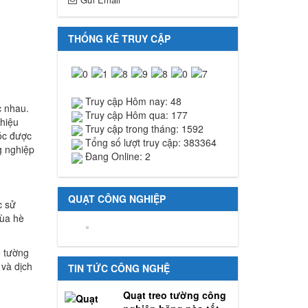
THỐNG KÊ TRUY CẬP
Truy cập Hôm nay: 48
c nhau.
Truy cập Hôm qua: 177
 hiệu
Truy cập trong tháng: 1592
óc được
Tổng số lượt truy cập: 383364
g nghiệp
Đang Online: 2
QUẠT CÔNG NGHIỆP
c sử
mùa hè
 tường
và dịch
TIN TỨC CÔNG NGHỆ
Quạt treo tường công