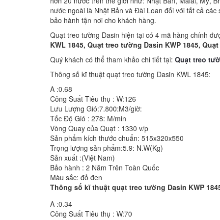
hơn 20 nước trên thế giới như: Nhật Bản, Malai, Mỹ, 
nước ngoài là Nhật Bản và Đài Loan đối với tất cả 
bảo hành tận nơi cho khách hàng.
Quạt treo tường Dasin hiện tại có 4 mã hàng chính đượ
KWL 1845, Quạt treo tường Dasin KWP 1845, Quạt
Quý khách có thể tham khảo chi tiết tại:
Quạt treo tư
Thông số kĩ thuật quạt treo tường Dasin KWL 1845:
A :0.68
Công Suất Tiêu thụ : W:126
Lưu Lượng Gió:7.800:M3/giờ:
Tốc Độ Gió : 278: M/min
Vòng Quay của Quạt : 1330 v/p
Sản phẩm kích thước chuẩn: 515x320x550
Trọng lượng sản phẩm:5.9: N.W(Kg)
Sản xuất :(Việt Nam)
Bảo hành : 2 Năm Trên Toàn Quốc
Màu sắc: đỏ đen
Thông số kĩ thuật quạt treo tường Dasin KWP 184
A :0.34
Công Suất Tiêu thụ : W:70