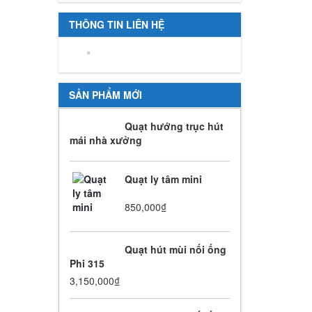
THÔNG TIN LIÊN HỆ
SẢN PHẨM MỚI
Quạt hướng trục hút
mái nhà xưởng
Quạt ly tâm mini
850,000
₫
Quạt hút mùi nối ống
Phi 315
3,150,000
₫