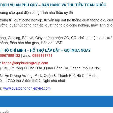
DỊCH VỤ AN PHÚ QUÝ – BÁN HÀNG VÀ THU TIỀN TOÀN QUỐC
ung cấp quạt điện công trình nhà thầu uy tín
rang trí, quạt công nghiệp, tư vấn lắp đặt hệ thống quạt thông gió, quạ
ưởng, quạt hút công nghiệp, quạt thông gió công nghiệp, máy lạnh di đ
đồng, Catalog, Bản vẽ, Giấy chứng nhận CO, CQ, chứng nhận xuất xưở
 hành, Biên bản bàn giao, Hóa đơn VAT
I, HỒ CHÍ MINH – HỖ TRỢ LẮP ĐẶT – GỌI MUA NGAY
0967899132
| Zalo:
0988191741
l:
lienhe@anphuquygroup.com
ng Cầu, Phường Ô Chợ Dừa, Quận Đống Đa, Thành Phố Hà Nội.
1 An Dương Vương, P 16, Quận 8, Thành Phố Hồ Chí Minh.
00 – 17:30 thứ 2 đến thứ 7. Nghỉ chủ nhật
e:
www.quatcongnghiepviet.com
y nhất